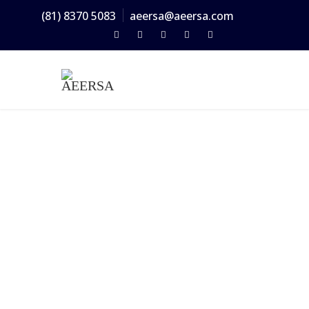
(81) 8370 5083
aeersa@aeersa.com
TERMS &
CONDITIONS -
AEERSA
Home
/
Terms & Conditions