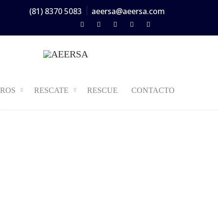
(81) 8370 5083
aeersa@aeersa.com
ROS
RESCATE
RESCUE
CONTACTO
AMBULANCIA
TEAM
TIPO I- EDICIÓN
MINERA - AEERSA
Home
/
Ambulancia Tipo I- Edición Minera